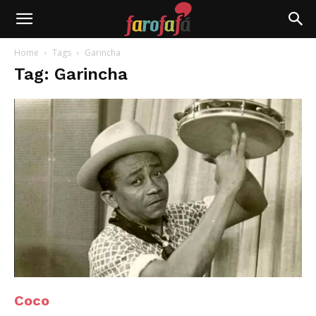
Farofafá
Home
Tags
Garincha
Tag: Garincha
Coco