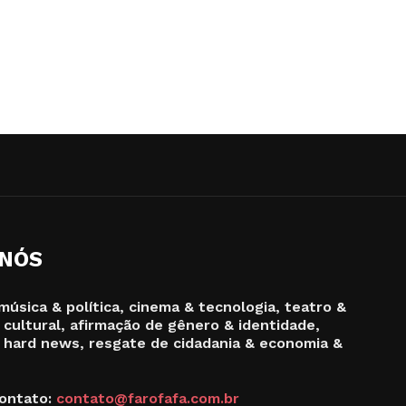
 NÓS
música & política, cinema & tecnologia, teatro &
 cultural, afirmação de gênero & identidade,
 hard news, resgate de cidadania & economia &
ontato:
contato@farofafa.com.br