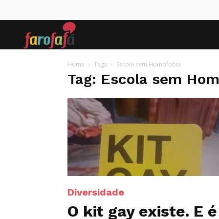
Farofafá
Home
Tags
Escola sem Homofobia
Tag: Escola sem Hom
Diversidade
O kit gay existe. E é