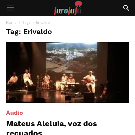
Farofafá
Home
Tags
Erivaldo
Tag: Erivaldo
Áudio
Mateus Aleluia, voz dos
recuados