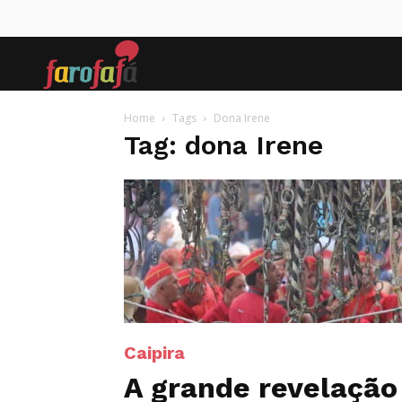
Farofafá
Home
Tags
Dona Irene
Tag: dona Irene
Caipira
A grande revelação