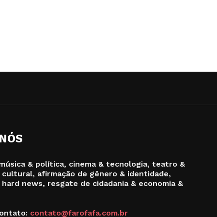
 NÓS
música & política, cinema & tecnologia, teatro &
 cultural, afirmação de gênero & identidade,
 hard news, resgate de cidadania & economia &
ontato:
contato@farofafa.com.br