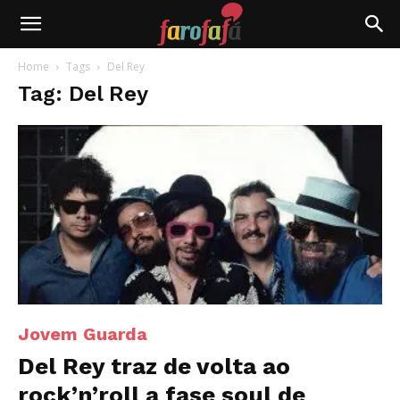
Farofafá
Home
Tags
Del Rey
Tag: Del Rey
Jovem Guarda
Del Rey traz de volta ao
rock’n’roll a fase soul de