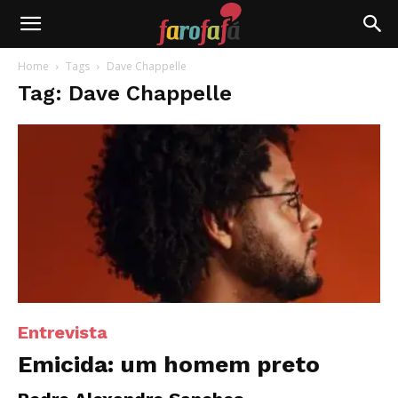
Farofafá
Home
Tags
Dave Chappelle
Tag: Dave Chappelle
Entrevista
Emicida: um homem preto