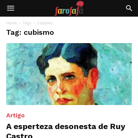
Farofafá
Home
Tags
Cubismo
Tag: cubismo
Artigo
A esperteza desonesta de Ruy
Castro