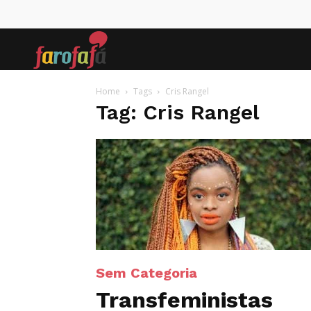
Farofafá
Home
Tags
Cris Rangel
Tag: Cris Rangel
Sem Categoria
Transfeministas