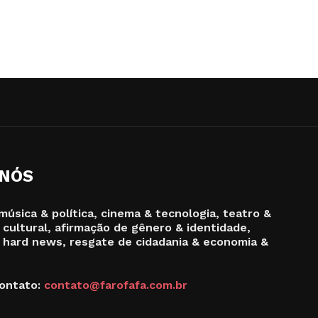
 NÓS
música & política, cinema & tecnologia, teatro &
 cultural, afirmação de gênero & identidade,
 hard news, resgate de cidadania & economia &
ontato:
contato@farofafa.com.br