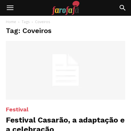
Farofafá
Home
Tags
Coveiros
Tag: Coveiros
Festival
Festival Casarão, a adaptação e
a celebração