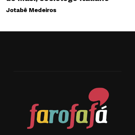
Jotabê Medeiros