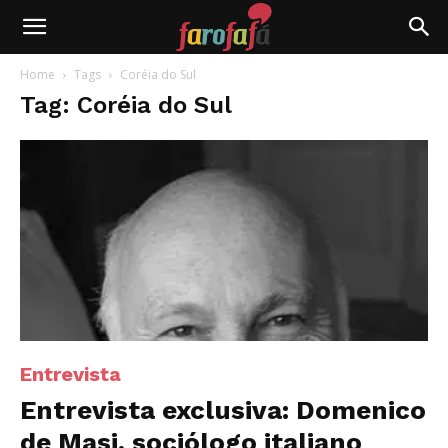
Farofafá
Home
Tags
Coréia do Sul
Tag: Coréia do Sul
Entrevista
Entrevista exclusiva: Domenico
de Masi, sociólogo italiano