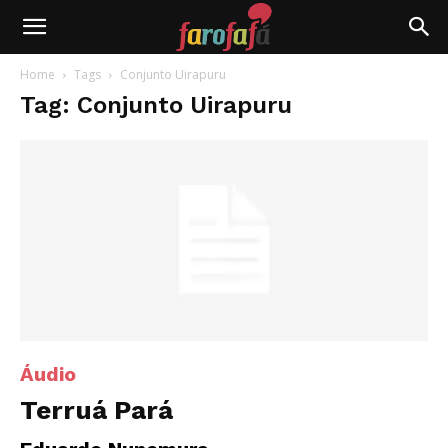
Farofafá
Home
Tags
Conjunto Uirapuru
Tag: Conjunto Uirapuru
Áudio
Terruá Pará