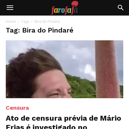
Farofafá
Home
Tags
Bira do Pindaré
Tag: Bira do Pindaré
Censura
Ato de censura prévia de Mário
Frias é investigado no