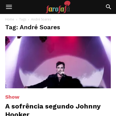
Farofafá
Home
Tags
André Soares
Tag: André Soares
Show
A sofrência segundo Johnny
Hooker