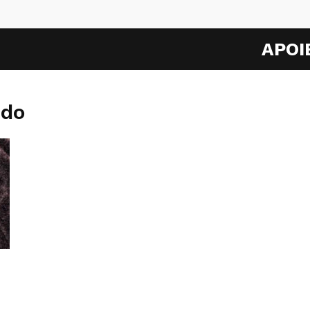
APOI
edo