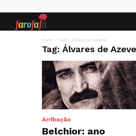
Farofafá
Home
Tags
Álvares de Azevedo
Tag: Álvares de Azev
Arribação
Belchior: ano